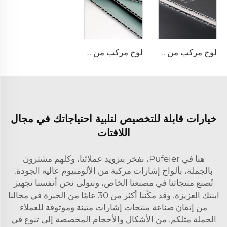
لوح مركب من الألومنيوم بلمسات نهائية معدنية - 0.4 سم × 122 سم × 244 سم
لوح مركب من الألومنيوم بتشطيبات صلبة - 4 مم × 1220 مم × 2440 مم
خيارات قابلة للتخصيص لتلبية احتياجاتك في مجال
اللافتات
هنا في Pufeier، نفخر بتزويد عملائنا، وكلهم مشترون
بالجملة، بألواح إشارات مركبة من الألومنيوم عالية الجودة.
تُصنع منتجاتنا في مصنعنا الخاص، ونتولى نحن أنفسنا تجهيز
ابنتك العزيزة. وقد مكّننا أكثر من 30 عامًا من الخبرة في مجالنا
من إتقان صناعة منتجات إشارات متينة وموثوقة للعملاء
الجملة مثلكم. من الأشكال والأحجام المخصصة إلى تنوع في